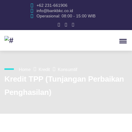
+62 231-661906
info@bankbkc.co.id
Operasional: 08:00 - 15:00 WIB
Home
Kredit
Konsumtif
Kredit TPP (Tunjangan Perbaikan
Penghasilan)